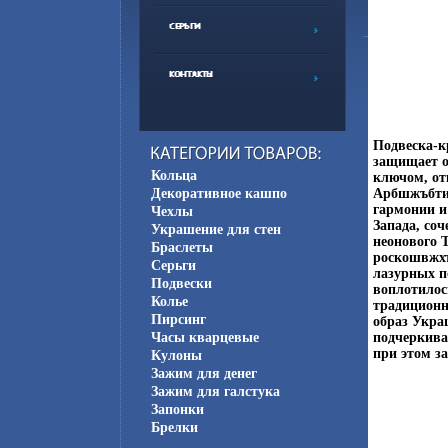
Подвеска-кр
защищает о
Кольца
ключом, о
Декоративное кашпо
Арбшжъбтик
гармонии и
Чехлы
Запада, со
Украшение для стен
неонового 
Браслеты
роскошвжхъ
Серьги
лазурных п
Подвески
воплотилос
Колье
традиционн
Пирсинг
образ Укра
Часы кварцевые
подчеркива
при этом за
Кулоны
Зажим для денег
Зажим для галстука
Запонки
Брелки