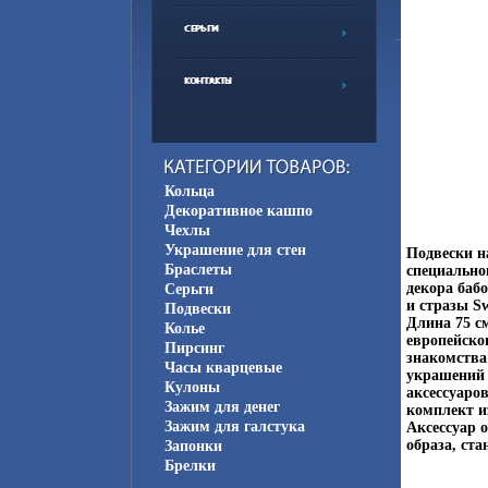
Кольца
Декоративное кашпо
Чехлы
Украшение для стен
Подвески н
Браслеты
специально
декора баб
Серьги
и стразы S
Подвески
Длина 75 см
Колье
европейског
Пирсинг
знакомства
Часы кварцевые
украшений 
Кулоны
аксессуаро
Зажим для денег
комплект из
Зажим для галстука
Аксессуар 
образа, ст
Запонки
Брелки