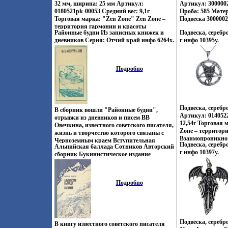
32 мм, ширина: 25 мм Артикул:
Артикул: 3000002
создания украшен
0180521pk-00053 Средний вес: 9,1г
Проба: 585 Мате
украшающих обр
Торговая марка: "Zen Zone" Zen Zone –
Подвеска 3000002
дарят вам приви
территория гармонии и красоты
подчеркивать, ме
Районные будни Из записных книжек и
Подвеска, серебро
Взаимопроникнобфшьщвение и слияние
неповторимый об
дневников Серия: Отчий край инфо 6264x.
г инфо 10395y.
культур Востока и Запада, сочетание
этом заряд настр
контрастов и противоположностей
своем успехе.
Настроения неонового Токио, обаяние
французских кофеин, безудержная
Подробно
роскошь индийских дворцов, романтика
коралловых рифов и лазурных побережий
Бали, динамика моды и тенденций
Милана – вдзюивсе это воплотилось в
ювелирных шедеврах Zen Zone Дизайнеры
Подвеска, серебр
В сборник вошли "Районные будни",
изменили традиционному подходу
Артикул: 0140522
отрывки из дневников и писем ВВ
создания украшений, как деталей
12,54г Торговая 
Овечкина, известного советского писателя,
украшающих образ Украшения Zen Zone
Zone – территор
жизнь и творчество которого связаны с
дарят вам привилегию избранных –
Взаимопроникнов
Черноземным краем Вступительная
подчеркивать, менять и создавать свой
Подвеска, серебро
Востбфшьдока и З
Альпийская баллада Сотников Авторский
статья и составленвапмшие ИА Дедкова
неповторимый образ, приобретая при
г инфо 10397y.
контрастов и пр
сборник Букинистическое издание
Автор Валентин Овечкин.
этом заряд настроения и уверенность в
Настроения неоно
Сохранность: Хорошая Издательство:
своем успехе.
французских коф
Карелия, 1980 г Твердый переплет, 272 стр
роскошь индийск
Тираж: 100000 экз Формат: 84x108/32
Подробно
коралловых рифо
(~130х205 мм) инфо 11014s.
Бали, динамика 
Милана – все это
ювелирвдзэьных 
Дизайнеры изме
Подвеска, серебр
подходу создания
В книгу известного советского писателя