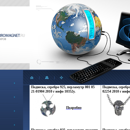
Подвеска, серебро 925, перламутр 001 05
Подвеска, серебро
21-01904 2010 г инфо 10352y.
02254 2010 г инфо
Подробно