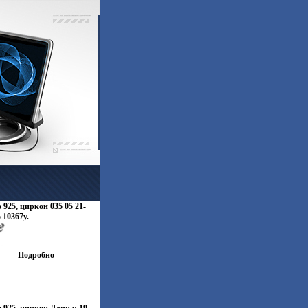
 925, циркон 035 05 21-
 10367y.
Подробно