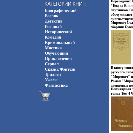
Переводчик: 
"Код да Винч
спутников С
Биографический
обслуживают 
Боевик
диагностиру
Детектив
Мирович Сож
история "Код
Военный
сборник Буки
диагноз В ней
Сохранность:
Исторический
Дэн Браун на
Правда, 1981 
рассказываетс
Комедия
Тираж: 50000
написал Или 
Криминальный
(~130х205 мм)
захотел В кн
Мистика
реальные фа
Обучающий
события, нас
Приключения
персонажи, т
правдивые ис
Сериал
В книгу вошл
строится ром
Сказка/Фэнтези
русского пис
Ньюман Shar
Триллер
"Мирович" и
Ужасы
Роман "Миров
Фантастика
дворцовых пе
Популярная э
России; ром
томах Том 4 
Москва" пос
Радость позн
Отечественно
энциклопедия
произведений
4161q.
свидетельств
Послесловие
Автор Григо
Петрович Дан
(14) апреля 1
Харьковской 