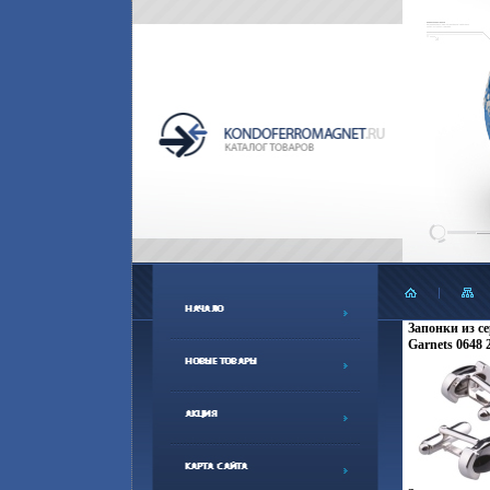
Запонки из с
Garnets 0648 