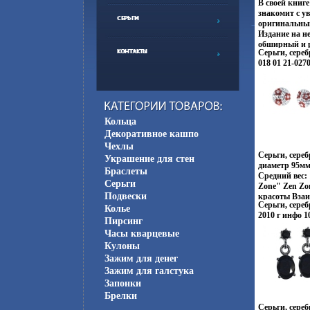
В своей книг
знакомит с у
оригинальны
Издание на н
обширный и р
Серьги, сере
Книгу состав
018 01 21-027
в тему - Опис
фокусов - Фо
фокусы и их 
волшебного я
выступающих 
профессионал
Кольца
Витт Wittus W
Декоративное кашпо
Чехлы
Серьги, сереб
Украшение для стен
диаметр 95мм
Браслеты
Средний вес: 
Серьги
Zone" Zen Zo
Подвески
красоты Вза
Серьги, сереб
слияниебшжпц
Колье
2010 г инфо 1
сочетание ко
Пирсинг
противополо
Часы кварцевые
неонового То
Кулоны
кофеин, безу
Зажим для денег
дворцов, ром
лазурных поб
Зажим для галстука
моды и тенде
Запонки
воплотивжхос
Брелки
Zen Zone Диз
Серьги, сереб