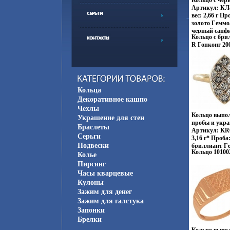
Кольцо с чер
Артикул: КЛ-
вес: 2,66 г П
золото Гeммо
черный сапфир
Кольцо с бри
фианитов, вес
R Гонконг 200
Кольца
Декоративное кашпо
Чехлы
Кольцо выпол
Украшение для стен
пробы и укр
Браслеты
Артикул: KR0
Серьги
3,16 г* Проба
Подвески
бриллиант Гe
Кольцо 101002
бриллиантов,
Колье
граней, вес 0,
Пирсинг
*Все размеры
Часы кварцевые
размера издел
Кулоны
бриллиантам
Зажим для денег
огромной поп
бриллиантов,
Зажим для галстука
камней, прин
Запонки
каратах (1 ка
Брелки
причем цена з