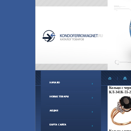
Кольцо с чер
КЛ-341К-55-2-