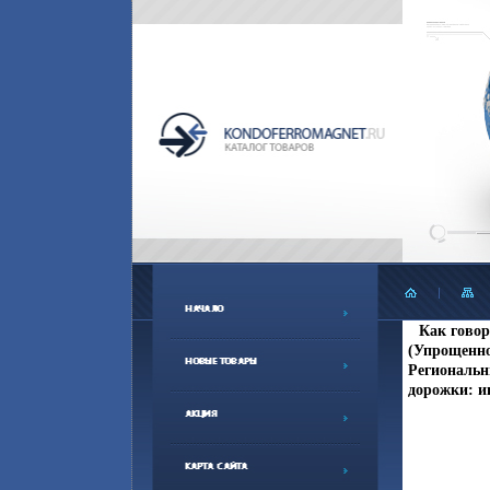
Как говор
(Упрощенно
Региональны
дорожки: и