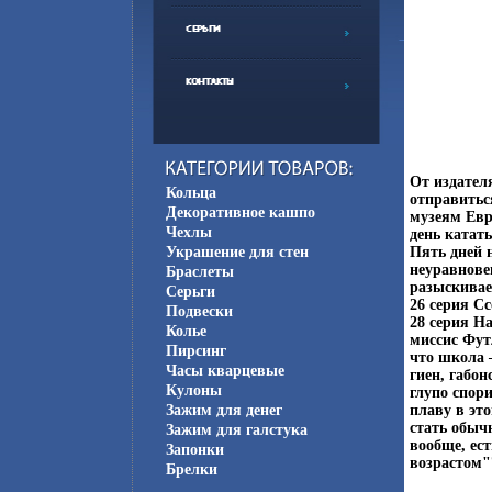
От издател
Кольца
отправитьс
Декоративное кашпо
музеям Евр
Чехлы
день катат
Украшение для стен
Пять дней 
неуравнове
Браслеты
разыскивае
Серьги
26 серия С
Подвески
28 серия Н
Колье
миссис Фут
Пирсинг
что школа 
Часы кварцевые
гиен, габо
Кулоны
глупо спор
Зажим для денег
плаву в эт
стать обыч
Зажим для галстука
вообще, ес
Запонки
возрастом"
Брелки