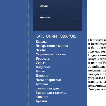
От издател
Кольца
в коем слу
Декоративное кашпо
к бо… весе
Чехлы
задумаваоь
Украшение для стен
Содержание
Браслеты
Моут 3 сер
Серьги
и их вши Р
звмпйднают
Подвески
подходит д
Колье
это джунгл
Пирсинг
удержаться
Часы кварцевые
плюнуть на 
Кулоны
неудачников
Зажим для денег
"подростко
Зажим для галстука
Запонки
Брелки