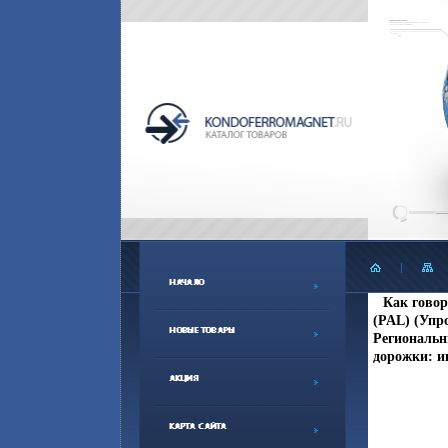
Как говор
(PAL) (Упр
Региональны
дорожки: и