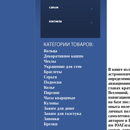
Кольца
Декоративное кашпо
Чехлы
Украшение для стен
В книге из
Браслеты
астрономич
Серьги
определени
Подвески
авиационно
Колье
главах кра
Пирсинг
Вселенной,
навигацион
Часы кварцевые
на базе по
Кулоны
опыта поле
Зажим для денег
личных пол
Зажим для галстука
самолетово
Запонки
автором в 
Брелки
им ЮАГагар
состав, ку