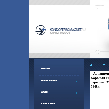
Авиационн
Хорошая Из
переплет, 3
2148x.