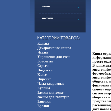
Кольца
Декоративное кашпо
Чехлы
Книга отра
Украшение для стен
информацио
Браслеты
просто ока
В книге дв
Серьги
энергоинфо
Подвески
формообраз
Колье
энергоинфо
Пирсинг
общества, 
Часы кварцевые
физически 
Кулоны
самому опр
Зажим для денег
систем эне
Зажим для галстука
общества и
представле
Запонки
растениевод
Брелки
дает новое