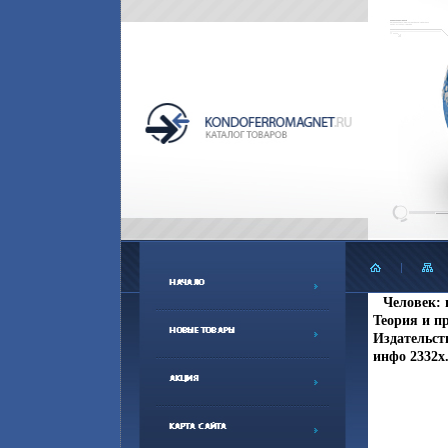
Человек: 
Теория и п
Издательств
инфо 2332x