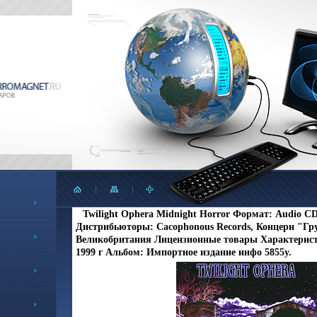
Twilight Ophera Midnight Horror Формат: Audio CD 
Дистрибьюторы: Cacophonous Records, Концерн "Гр
Великобритания Лицензионные товары Характерист
1999 г Альбом: Импортное издание инфо 5855y.