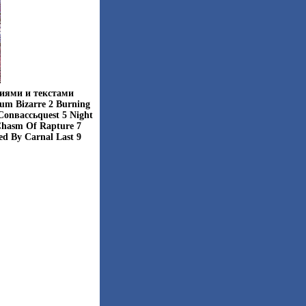
фиями и текстами
m Bizarre 2 Burning
 Conвассьquest 5 Night
 Chasm Of Rapture 7
ed By Carnal Last 9