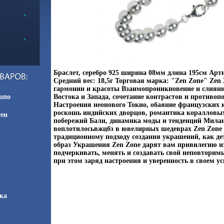
Браслет, серебро 925 ширина 08мм длина 195см Арти
Средний вес: 18,5г Торговая марка: "Zen Zone" Zen
гармонии и красоты Взаимопроникновение и слиян
шпо
Востока и Запада, сочетание контрастов и противоп
Настроения неонового Токио, обаяние французских 
роскошь индийских дворцов, романтика коралловы
тен
побережий Бали, динамика моды и тенденций Милана
воплотилосьвжцбз в ювелирных шедеврах Zen Zone
традиционному подходу создания украшений, как д
образ Украшения Zen Zone дарят вам привилегию и
подчеркивать, менять и создавать свой неповторим
при этом заряд настроения и уверенность в своем ус
ка