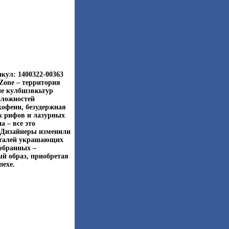
кул: 1400322-00363
 Zone – территория
ие кулбшзвкьтур
оложностей
кофеин, безудержная
х рифов и лазурных
 – все это
 Дизайнеры изменили
еталей украшающих
збранных –
ый образ, приобретая
пехе.