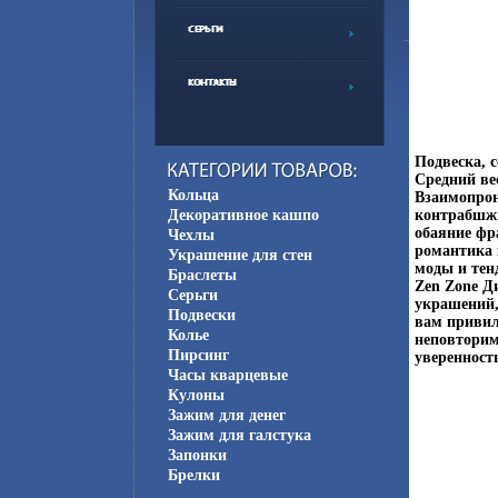
Подвеска, 
Средний ве
Кольца
Взаимопрон
Декоративное кашпо
контрабшжщ
обаяние фр
Чехлы
романтика 
Украшение для стен
моды и тен
Браслеты
Zen Zone Д
Серьги
украшений,
Подвески
вам привил
Колье
неповторим
Пирсинг
уверенность
Часы кварцевые
Кулоны
Зажим для денег
Зажим для галстука
Запонки
Брелки