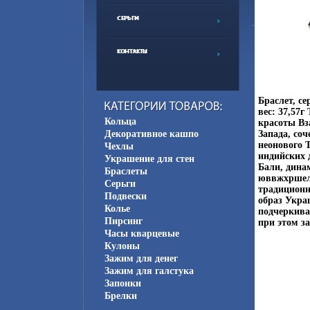
Браслет, с
вес: 37,57г
Кольца
красоты Вз
Декоративное кашпо
Запада, со
неонового 
Чехлы
индийских 
Украшение для стен
Бали, дина
Браслеты
юввжхршел
Серьги
традиционн
Подвески
образ Укра
Колье
подчеркива
Пирсинг
при этом за
Часы кварцевые
Кулоны
Зажим для денег
Зажим для галстука
Запонки
Брелки