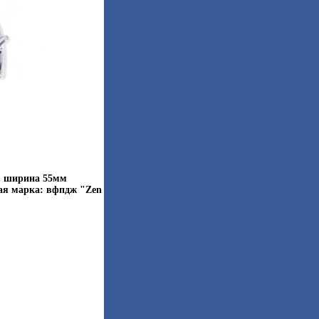
мм ширина 55мм
вая марка: вфпдж "Zen