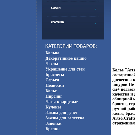
Кольца
Декоративное кашпо
Чехлы
Украшение для стен
Колье "Art
Браслеты
состаренно
древесина 
Серьги
шнурок Не 
Подвески
см+ подвеск
Колье
качества и 
Пирсинг
обширной к
Часы кварцевые
бронзы, се
Кулоны
ручной раб
Зажим для денег
колье, брас
Зажим для галстука
Arts&Craft
отражением
Запонки
Брелки