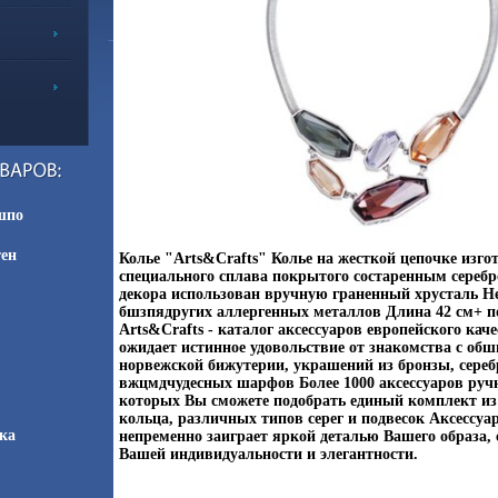
шпо
тен
Колье "Arts&Crafts" Колье на жесткой цепочке изго
специального сплава покрытого состаренным сереб
декора использован вручную граненный хрусталь Не
бшзпядругих аллергенных металлов Длина 42 см+ по
Arts&Crafts - каталог аксессуаров европейского каче
ожидает истинное удовольствие от знакомства с об
норвежской бижутерии, украшений из бронзы, сереб
вжцмдчудесных шарфов Более 1000 аксессуаров ручн
которых Вы сможете подобрать единый комплект из 
кольца, различных типов серег и подвесок Аксессуар
ка
непременно заиграет яркой деталью Вашего образа,
Вашей индивидуальности и элегантности.