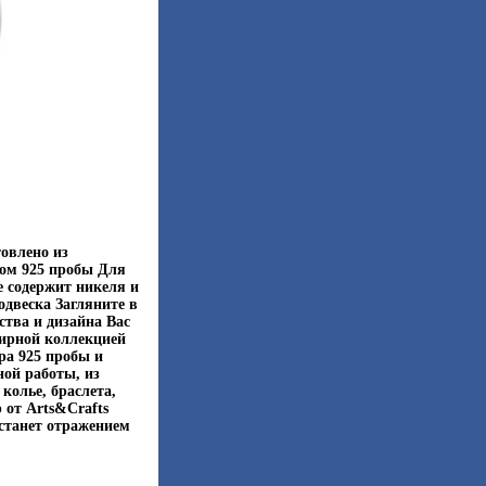
товлено из
ром 925 пробы Для
 содержит никеля и
двеска Загляните в
ства и дизайна Вас
ширной коллекцией
ра 925 пробы и
ой работы, из
колье, браслета,
 от Arts&Crafts
 станет отражением