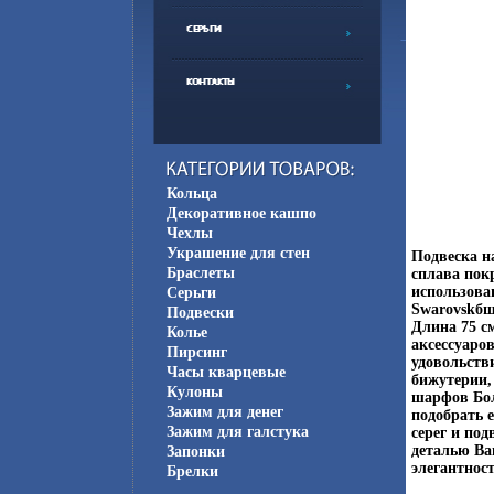
Кольца
Декоративное кашпо
Чехлы
Украшение для стен
Подвеска н
Браслеты
сплава пок
использова
Серьги
Swarovskбш
Подвески
Длина 75 см
Колье
аксессуаров
Пирсинг
удовольств
Часы кварцевые
бижутерии,
Кулоны
шарфов Бол
Зажим для денег
подобрать 
Зажим для галстука
серег и под
деталью Ва
Запонки
элегантност
Брелки