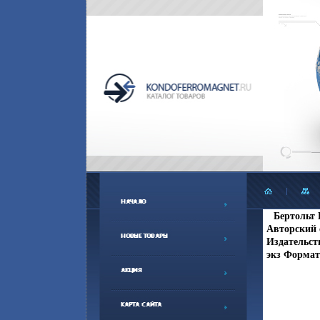
Бертольт 
Авторский 
Издательств
экз Формат: