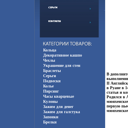
Кольца
Декоративное кашпо
Чехлы
Украшение для стен
Браслеты
В дополнит
Серьги
выполненны
Подвески
II Английс
Колье
в Руане в 1
Пирсинг
статья и к
Часы кварцевые
Родился в 
Кулоны
мюнхенском
первую пьес
Зажим для денег
мюнхенском
Зажим для галстука
Запонки
Брелки