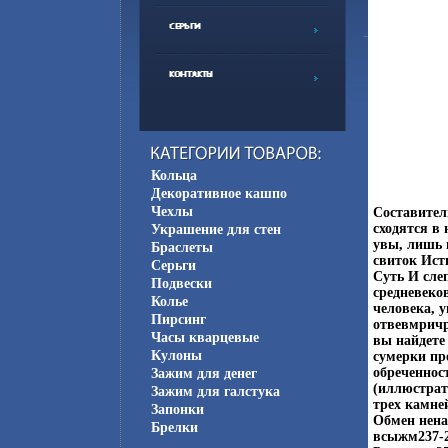
Кольца
Декоративное кашпо
Чехлы
Составител
сходятся в 
Украшение для стен
увы, лишь 
Браслеты
свиток Ист
Серьги
Суть И сле
Подвески
средневеко
Колье
человека, 
Пирсинг
отвевмричр
Часы кварцевые
вы найдете
Кулоны
сумерки пр
обреченнос
Зажим для денег
(иллюстрат
Зажим для галстука
трех камне
Запонки
Обмен нена
Брелки
всыжм237-2