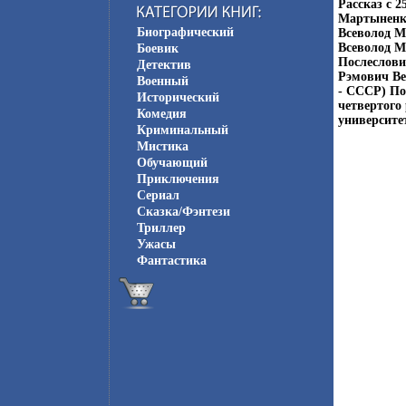
Рассказ c 
Мартыненко
Биографический
Всеволод М
Всеволод М
Боевик
Послеслови
Детектив
Рэмович Вер
Военный
- СССР) По
Исторический
четвертого
Комедия
университет
Криминальный
Мистика
Обучающий
Приключения
Сериал
Сказка/Фэнтези
Триллер
Ужасы
Фантастика