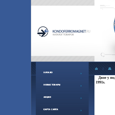
Двое у по
1991s.