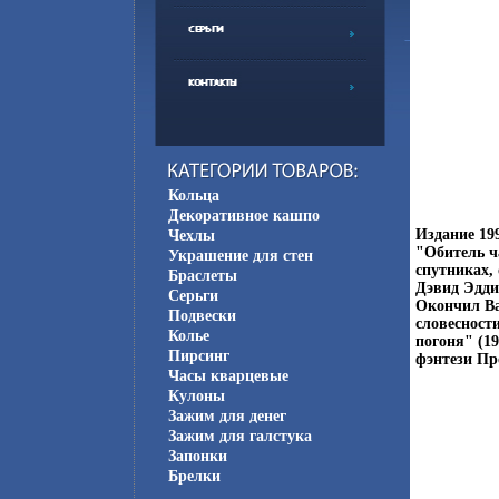
Кольца
Декоративное кашпо
Издание 19
Чехлы
"Обитель ч
Украшение для стен
спутниках,
Браслеты
Дэвид Эдди
Серьги
Окончил Ва
Подвески
словесност
Колье
погоня" (1
Пирсинг
фэнтези Пр
Часы кварцевые
Кулоны
Зажим для денег
Зажим для галстука
Запонки
Брелки