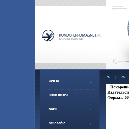
Покорение
Издательств
Формат: 60x