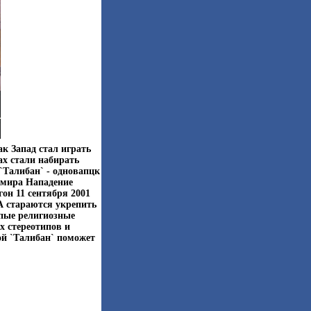
к Запад стал играть
ах стали набирать
`Талибан` - одновапцк
 мира Нападение
он 11 сентября 2001
А стараются укрепить
епые религиозные
х стереотипов и
ой `Талибан` поможет