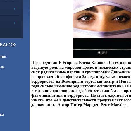
шпо
Переводчики: Е Егорова Елена Клинова С тех пор ка
тен
ведущую роль на мировой арене, в исламских стран
силу радикальные партии и группировки Движение 
из проявлений конфликта Запада и мусульманского
террористов на Всемирный торговый центр и Пентаг
года сильно изменило ход истории Афганистана СШ
в сознании миллионов людей то, что талибы - свир
фавмпщэнатики и террористы Не стать жертвой эти
узнать, что же в действительности представляет соб
данная книга Автор Питер Марсден Peter Marsden.
ка