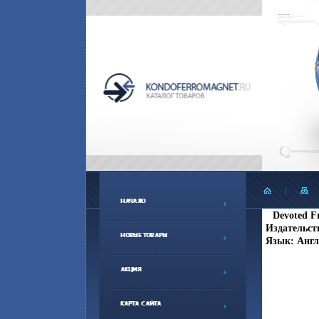
Devoted F
Издательств
Язык: Англ