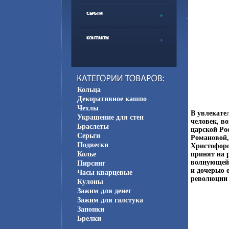
Кольца
Декоративное кашпо
Чехлы
В увлекате
Украшение для стен
человек, в
Браслеты
царской Ро
Серьги
Романовой,
Подвески
Христофоро
Колье
принят на 
волнующей 
Пирсинг
и дочерью 
Часы кварцевые
революции 
Кулоны
Зажим для денег
Зажим для галстука
Запонки
Брелки