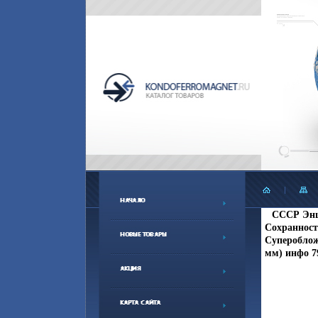
СССР Энц
Сохранност
Суперобложк
мм) инфо 7