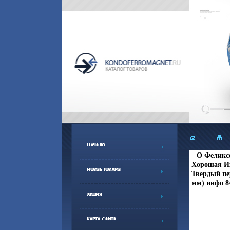
О Феликсе
Хорошая Из
Твердый пер
мм) инфо 8