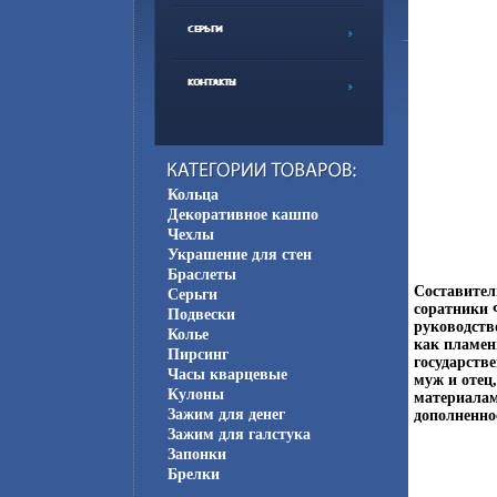
Кольца
Декоративное кашпо
Чехлы
Украшение для стен
Браслеты
Составител
Серьги
соратники 
Подвески
руководств
Колье
как пламе
Пирсинг
государств
Часы кварцевые
муж и отец
Кулоны
материалам
Зажим для денег
дополненно
Зажим для галстука
Запонки
Брелки