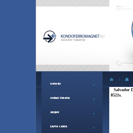
Salvador 
8521s.