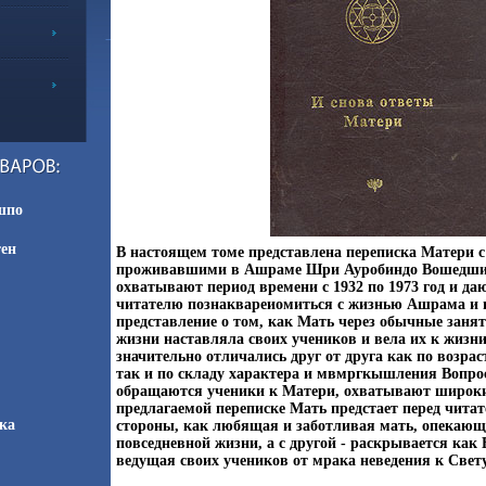
шпо
тен
В настоящем томе представлена переписка Матери 
проживавшими в Ашраме Шри Ауробиндо Вошедшие
охватывают период времени с 1932 по 1973 год и да
читателю познаквареиомиться с жизнью Ашрама и 
представление о том, как Мать через обычные заня
жизни наставляла своих учеников и вела их к жизн
значительно отличались друг от друга как по возрасту
так и по складу характера и мвмргкышления Вопро
обращаются ученики к Матери, охватывают широки
предлагаемой переписке Мать предстает перед читат
ка
стороны, как любящая и заботливая мать, опекающа
повседневной жизни, а с другой - раскрывается как
ведущая своих учеников от мрака неведения к Свет