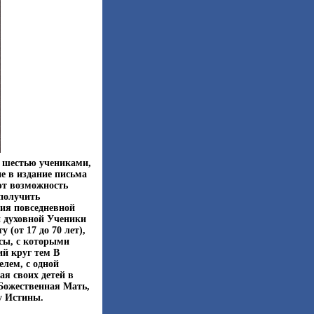
с шестью учениками,
 в издание письма
ют возможность
получить
тия повседневной
и духовной Ученики
 (от 17 до 70 лет),
сы, с которыми
й круг тем В
елем, с одной
я своих детей в
 Божественная Мать,
у Истины.