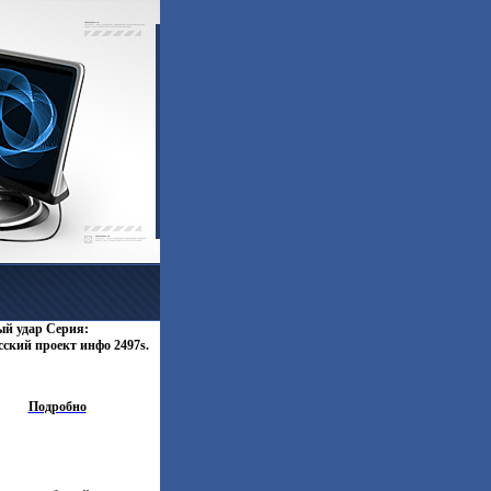
й удар Серия:
ский проект инфо 2497s.
Подробно