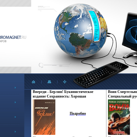
Впереди - Берлин! Букинистическое
Воин Смертельны
издание Сохранность: Хорошая
Специальный рус
Издательство: Издательство ДОСААФ
СССР, 1970 г Твердый переплет, 384 стр
Тираж: 100000 экз Формат: 84x108/32
Подробно
(~130х205 мм) инфо 10439p.