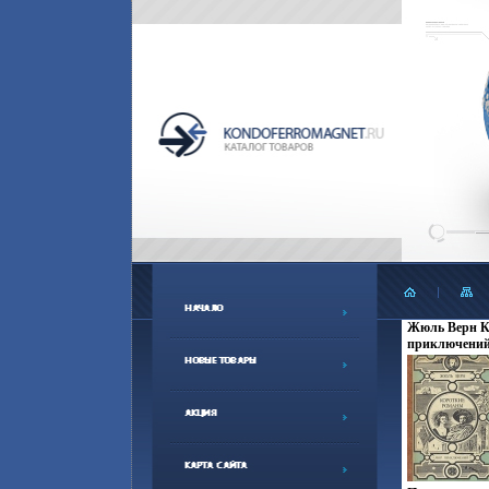
Жюль Верн К
приключений 